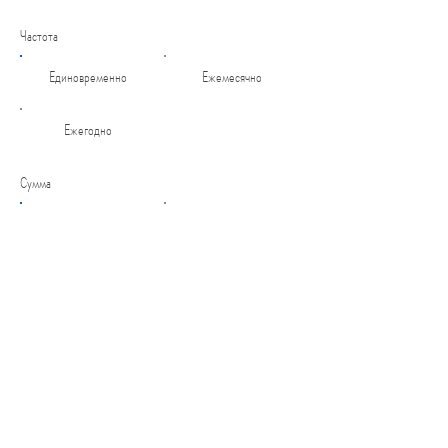
Частота
Единовременно
Ежемесячно
Ежегодно
Сумма
$50
$100
$200
$1,000
Пожертвовать $50 ()