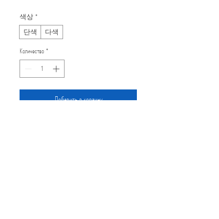
색상
*
단색
다색
Количество
*
Добавить в корзину
Купить сейчас
강력한 메시지를 전달하는 대담하고 
현대적인 그래픽 타이포그래피가 돋
보이는 포스터.