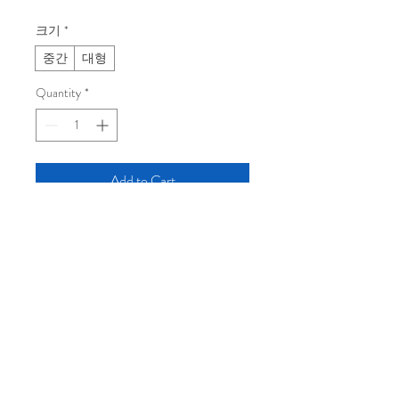
크기
*
중간
대형
Quantity
*
Add to Cart
Buy Now
몽환적인 이미지와 예상치 못한 요소
를 혼합한 복잡한 초현실 디지털 콜라
주. 단색으로 표현.