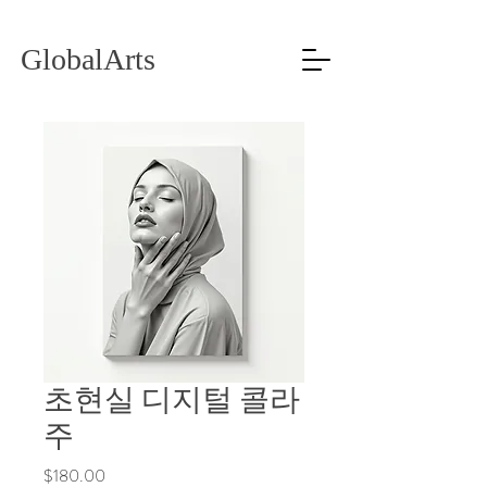
GlobalArts
초현실 디지털 콜라
주
Price
$180.00