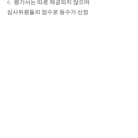
6. 평가서는 따로 제공되지 않으며
심사위원들의 점수로 등수가 선정
됩니다. 대상, Grand Prize는 심사위
원 만장 일치로 총점 95 이상인 경
우, 즉, 두 가지 조건이 모두충족된
경우에 수상합니다.
7. 모든 수상자는 당일 심사위원과
의 마스터 클래스 참여 기회가 주어
집니다.- 자세한 사항은 당일 접수
확인시
문의 바랍니다.
8. 콩쿨 참가비 및 모든 서류는 반환
되지 않습니다.