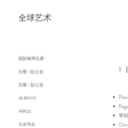
全球艺术
国际钢琴比赛
1
注册 / 참і신청
注册 / 참і신청
Plea
새 페이지
Rega
서비스
우리은
Once
프로젝트