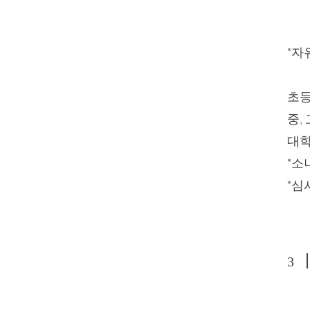
*자
초등
중,
대학
*소
​*
3