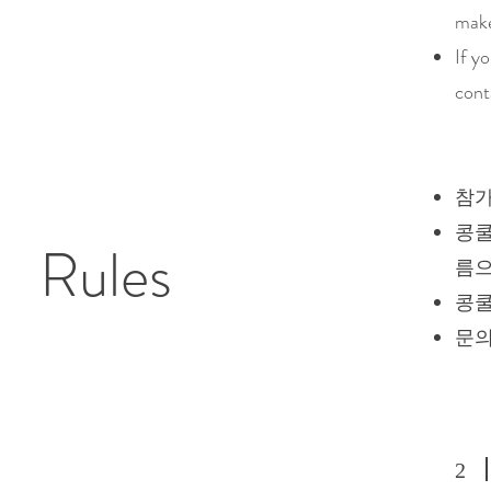
make
If y
cont
참가
콩쿨
Rules
름으
콩쿨
​문
2