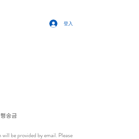
登入
nd 은행송금
will be provided by email. Please